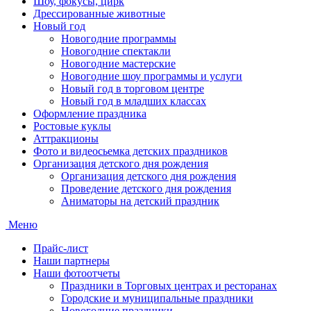
Шоу, фокусы, цирк
Дрессированные животные
Новый год
Новогодние программы
Новогодние спектакли
Новогодние мастерские
Новогодние шоу программы и услуги
Новый год в торговом центре
Новый год в младших классах
Оформление праздника
Ростовые куклы
Аттракционы
Фото и видеосьемка детских праздников
Организация детского дня рождения
Организация детского дня рождения
Проведение детского дня рождения
Аниматоры на детский праздник
Меню
Прайс-лист
Наши партнеры
Наши фотоотчеты
Праздники в Торговых центрах и ресторанах
Городские и муниципальные праздники
Новогодние праздники