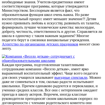
необходимые знания. Учителя-предметники имеют
соответствующие программы, которые утверждаются
Министерством. Бесспорным является факт, что
образовательная функция школ очень важна. Но разве
воспитательный процесс имеет меньшее значение?! Детям
нужно прививать любовь к искусству, развивать их таланты,
формировать лучшие человеческие качества: милосердие,
доброту, честность, ответственность и другие. Справляется ли
школа в одиночку с таким важным заданием? Многие
педагоги берут в союзники внешкольные учреждения.
Агентство по организации детских праздников
вносит свою
лепту.
Каждая программа, подготовленная талантливыми
сотрудниками компании «Весело деткам», имеет ярко
выраженный воспитательный эффект. Чаще всего педагоги
для своих учащихся заказывают
выездные спектакли
. Можно
даже не сомневаться в том, сколько радости испытывают
школьники. Причем одинаково радуются и первоклашки, и
ученики средних классов. Все они с нетерпением ожидают
приезда в школу актеров. Впрочем, иногда классные
руководители преподносят своим школьникам сюрприз: по
договоренности с членами родительского комитета они