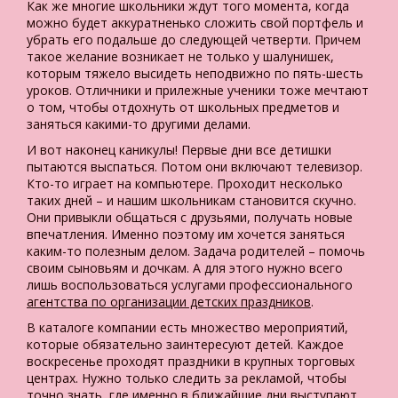
Как же многие школьники ждут того момента, когда
можно будет аккуратненько сложить свой портфель и
убрать его подальше до следующей четверти. Причем
такое желание возникает не только у шалунишек,
которым тяжело высидеть неподвижно по пять-шесть
уроков. Отличники и прилежные ученики тоже мечтают
о том, чтобы отдохнуть от школьных предметов и
заняться какими-то другими делами.
И вот наконец каникулы! Первые дни все детишки
пытаются выспаться. Потом они включают телевизор.
Кто-то играет на компьютере. Проходит несколько
таких дней – и нашим школьникам становится скучно.
Они привыкли общаться с друзьями, получать новые
впечатления. Именно поэтому им хочется заняться
каким-то полезным делом. Задача родителей – помочь
своим сыновьям и дочкам. А для этого нужно всего
лишь воспользоваться услугами профессионального
агентства по организации детских праздников
.
В каталоге компании есть множество мероприятий,
которые обязательно заинтересуют детей. Каждое
воскресенье проходят праздники в крупных торговых
центрах. Нужно только следить за рекламой, чтобы
точно знать, где именно в ближайшие дни выступают