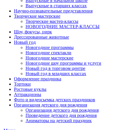
Выпускные в начальной школе
Выпускные в старших классах
Научно-познавательные представления
Творческие мастерские
Творческие мастер-классы
НОВОГОДНИЕ МАСТЕР-КЛАССЫ
Шоу, фокусы, цирк
Дрессированные животные
Новый год
Новогодние программы
Новогодние спектакли
Новогодние мастерские
Новогодние шоу программы и услуги
Новый год в торговом центре
Новый год в младших классах
Оформление праздника
Тортики
Ростовые куклы
Аттракционы
Фото и видеосьемка детских праздников
Организация детского дня рождения
Организация детского дня рождения
Проведение детского дня рождения
Аниматоры на детский праздник