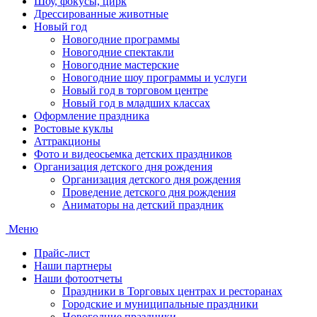
Шоу, фокусы, цирк
Дрессированные животные
Новый год
Новогодние программы
Новогодние спектакли
Новогодние мастерские
Новогодние шоу программы и услуги
Новый год в торговом центре
Новый год в младших классах
Оформление праздника
Ростовые куклы
Аттракционы
Фото и видеосьемка детских праздников
Организация детского дня рождения
Организация детского дня рождения
Проведение детского дня рождения
Аниматоры на детский праздник
Меню
Прайс-лист
Наши партнеры
Наши фотоотчеты
Праздники в Торговых центрах и ресторанах
Городские и муниципальные праздники
Новогодние праздники