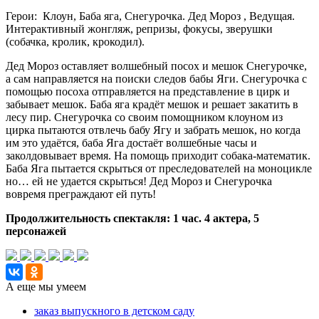
Герои: Клоун, Баба яга, Снегурочка. Дед Мороз , Ведущая.
Интерактивный жонгляж, репризы, фокусы, зверушки
(собачка, кролик, крокодил).
Дед Мороз оставляет волшебный посох и мешок Снегурочке,
а сам направляется на поиски следов бабы Яги. Снегурочка с
помощью посоха отправляется на представление в цирк и
забывает мешок. Баба яга крадёт мешок и решает закатить в
лесу пир. Снегурочка со своим помощником клоуном из
цирка пытаются отвлечь бабу Ягу и забрать мешок, но когда
им это удаётся, баба Яга достаёт волшебные часы и
заколдовывает время. На помощь приходит собака-математик.
Баба Яга пытается скрыться от преследователей на моноцикле
но… ей не удается скрыться! Дед Мороз и Снегурочка
вовремя преграждают ей путь!
Продолжительность спектакля: 1 час. 4 актера, 5
персонажей
А еще мы умеем
заказ выпускного в детском саду